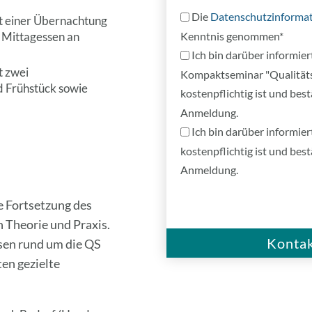
Die
Datenschutzinforma
it einer Übernachtung
e Mittagessen an
Kenntnis genommen*
Ich bin darüber informier
t zwei
Kompaktseminar "Qualitätss
d Frühstück sowie
kostenpflichtig ist und bes
Anmeldung.
Ich bin darüber informie
kostenpflichtig ist und bes
Anmeldung.
B
ie Fortsetzung des
i
 Theorie und Praxis.
t
ssen rund um die QS
t
en gezielte
e
l
a