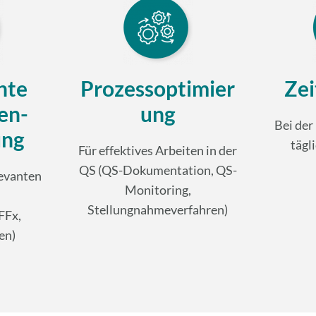
nte
Prozessoptimier
Zei
n­­
ung
Bei der
ung
tägl
Für effektives Arbeiten in der
QS (QS-Dokumentation, QS-
levanten
Monitoring,
Stellungnahmeverfahren)
FFx,
en)