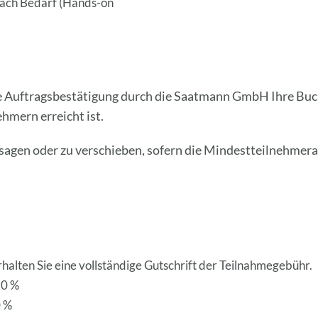
nach Bedarf (Hands-on
s
s
e
d
i
ine Auftragsbestätigung durch die Saatmann GmbH Ihre Buc
e
ehmern erreicht ist.
s
e
sagen oder zu verschieben, sofern die Mindestteilnehmera
s
F
e
l
d
l
e
halten Sie eine vollständige Gutschrift der Teilnahmegebühr.
e
50 %
r
0 %
.