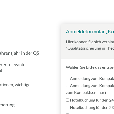
Anmeldeformular „K
Hier können Sie sich verb
"Qualitätssicherung in The
hrensjahr in der QS
rer relevanter
Wählen Sie bitte das entsp
n)
Anmeldung zum Kompakts
mationen, wichtige
Anmeldung zum Kompakts
zum Kompaktseminar+
Hotelbuchung für den 24.
icherung
Hotelbuchung für den 23.