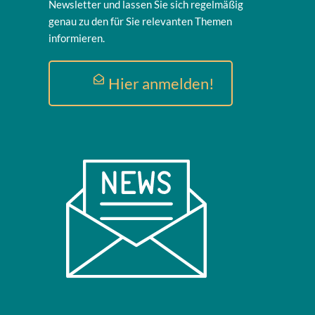
Newsletter und lassen Sie sich regelmäßig
s
genau zu den für Sie relevanten Themen
e
informieren.
s
F
e
Hier anmelden!
l
d
l
e
e
r
.