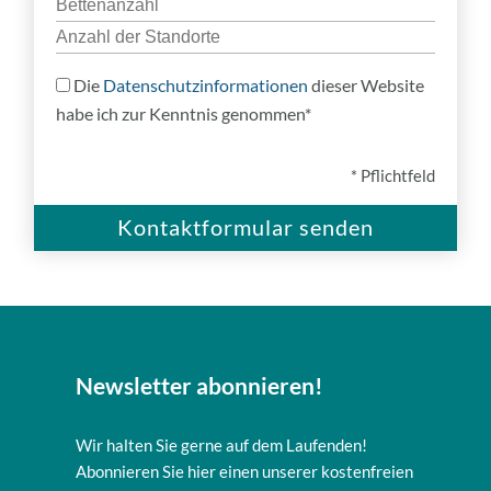
Die
Datenschutzinformationen
dieser Website
habe ich zur Kenntnis genommen*
B
* Pflichtfeld
i
t
t
e
l
a
s
s
Newsletter abonnieren!
e
d
Wir halten Sie gerne auf dem Laufenden!
i
Abonnieren Sie hier einen unserer kostenfreien
e