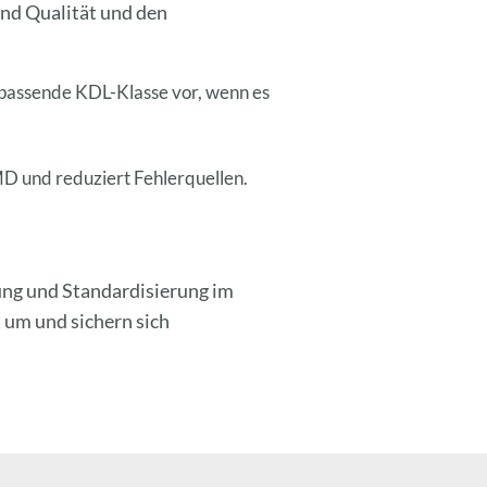
nd Qualität und den
 passende KDL-Klasse vor, wenn es
MD und reduziert Fehlerquellen.
rung und Standardisierung im
t um und sichern sich